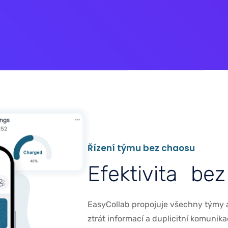
Ř
í
z
e
n
í
t
ý
m
u
b
e
z
c
h
a
o
s
u
E
f
e
k
t
i
v
i
t
a
b
e
z
EasyCollab propojuje všechny týmy a
ztrát informací a duplicitní komunika