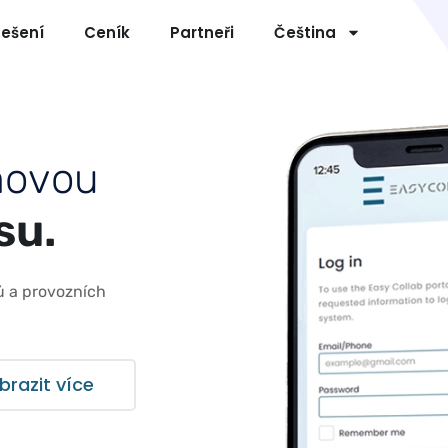
ešení
Ceník
Partneři
Čeština
m
o
v
o
u
s
u
.
mů a provozních
brazit více