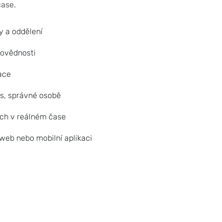
čase.
 a oddělení
povědnosti
nace
s, správné osobě
ech v reálném čase
 web nebo mobilní aplikaci