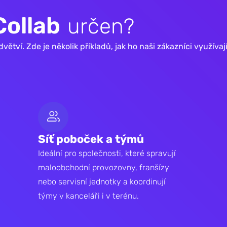
C
o
l
l
a
b
u
r
č
e
n
?
tví. Zde je několik příkladů, jak ho naši zákazníci využívají
Síť poboček a týmů
Ideální pro společnosti, které spravují
maloobchodní provozovny, franšízy
nebo servisní jednotky a koordinují
týmy v kanceláři i v terénu.