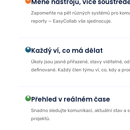
Méně nástrojů, více soustřed
Zapomeňte na pět různých systémů pro komun
reporty — EasyCollab vše sjednocuje.
Každý ví, co má dělat
Úkoly jsou jasně přiřazené, stavy viditelné, 
definované. Každý člen týmu ví, co, kdy a pro
Přehled v reálném čase
Snadno sledujte komunikaci, aktuální stav a s
projektů.