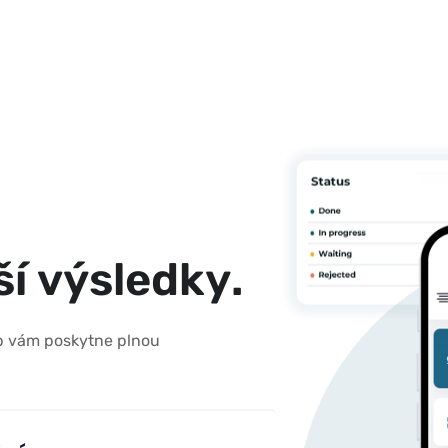
š
í
v
ý
s
l
e
d
k
y
.
ab vám poskytne plnou