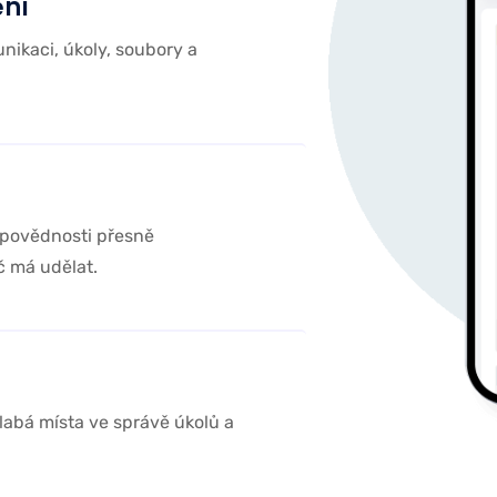
ění
ikaci, úkoly, soubory a
odpovědnosti přesně
č má udělat.
labá místa ve správě úkolů a