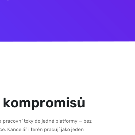
k
o
m
p
r
o
m
i
s
ů
 pracovní toky do jedné platformy — bez
ce. Kancelář i terén pracují jako jeden