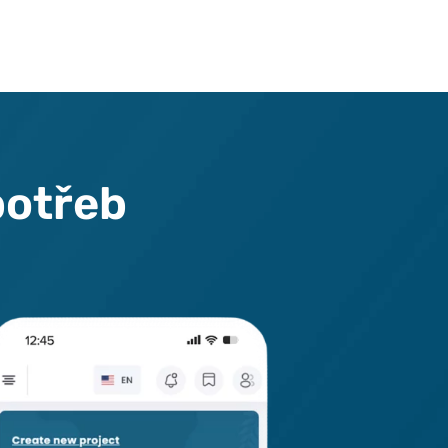
p
o
t
ř
e
b