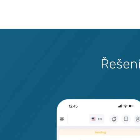
Ř
e
š
e
n