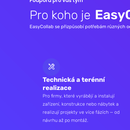
P
o
d
p
o
r
a
p
r
o
v
á
š
t
ý
m
E
a
s
y
P
r
o
k
o
h
o
j
e
EasyCollab se přizpůsobí potřebám různých odvě
Technická a terénní
realizace
Pro firmy, které vyrábějí a instalují
zařízení, konstrukce nebo nábytek a
realizují projekty ve více fázích — od
návrhu až po montáž.