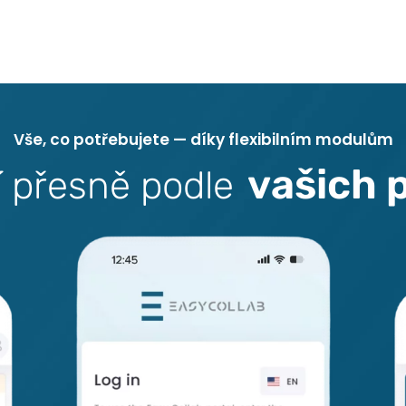
V
š
e
,
c
o
p
o
t
ř
e
b
u
j
e
t
e
—
d
í
k
y
f
l
e
x
i
b
i
l
n
í
m
m
o
d
u
l
ů
m
v
a
š
i
c
h
í
p
ř
e
s
n
ě
p
o
d
l
e