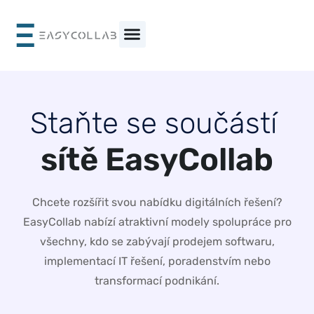
Přeskočit
na
obsah
S
t
a
ň
t
e
s
e
s
o
u
č
á
s
t
í
s
í
t
ě
E
a
s
y
C
o
l
l
a
b
Chcete rozšířit svou nabídku digitálních řešení?
EasyCollab nabízí atraktivní modely spolupráce pro
všechny, kdo se zabývají prodejem softwaru,
implementací IT řešení, poradenstvím nebo
transformací podnikání.