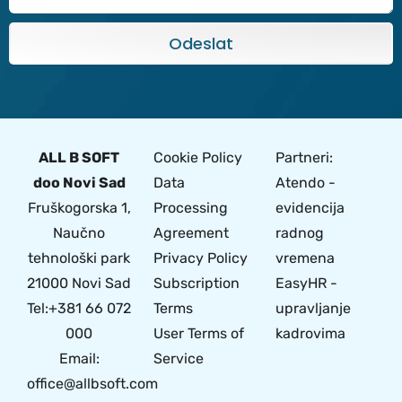
Odeslat
ALL B SOFT
Cookie Policy
Partneri:
doo Novi Sad
Data
Atendo -
Fruškogorska 1,
Processing
evidencija
Naučno
Agreement
radnog
tehnološki park
Privacy Policy
vremena
21000 Novi Sad
Subscription
EasyHR -
Tel:+381 66 072
Terms
upravljanje
000
User Terms of
kadrovima
Email:
Service
office@allbsoft.com