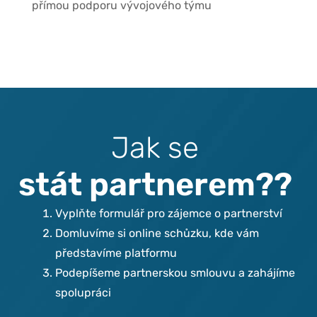
přímou podporu vývojového týmu
J
a
k
s
e
s
t
á
t
p
a
r
t
n
e
r
e
m
?
?
Vyplňte formulář pro zájemce o partnerství
Domluvíme si online schůzku, kde vám
představíme platformu
Podepíšeme partnerskou smlouvu a zahájíme
spolupráci