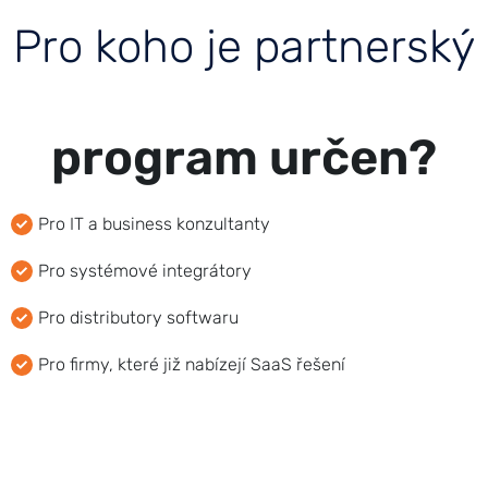
P
r
o
k
o
h
o
j
e
p
a
r
t
n
e
r
s
k
ý
p
r
o
g
r
a
m
u
r
č
e
n
?
Pro IT a business konzultanty
Pro systémové integrátory
Pro distributory softwaru
Pro firmy, které již nabízejí SaaS řešení