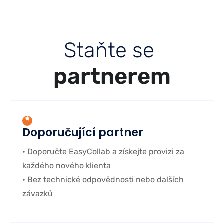
S
t
a
ň
t
e
s
e
p
a
r
t
n
e
r
e
m
Doporučující partner
• Doporučte EasyCollab a získejte provizi za
každého nového klienta
• Bez technické odpovědnosti nebo dalších
závazků