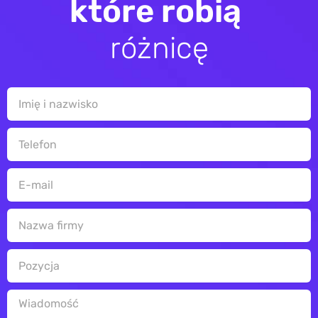
k
t
ó
r
e
r
o
b
i
ą
r
ó
ż
n
i
c
ę