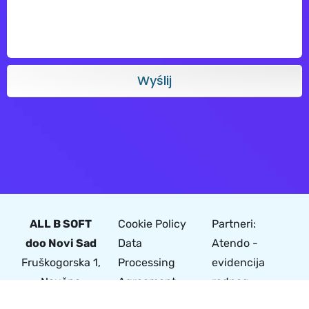
Wyślij
ALL B SOFT
Cookie Policy
Partneri:
doo Novi Sad
Data
Atendo -
Fruškogorska 1,
Processing
evidencija
Naučno
Agreement
radnog
tehnološki park
Privacy Policy
vremena