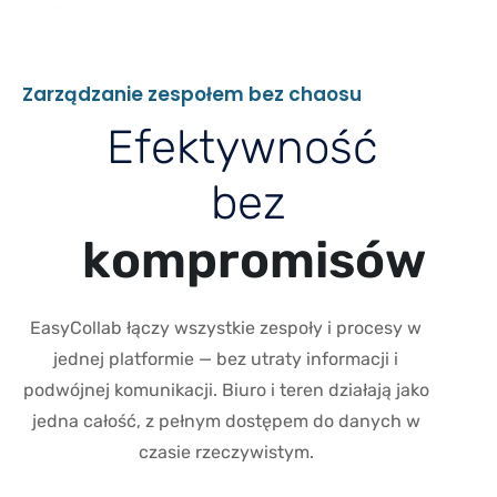
Z
a
r
z
ą
d
z
a
n
i
e
z
e
s
p
o
ł
e
m
b
e
z
c
h
a
o
s
u
E
f
e
k
t
y
w
n
o
ś
ć
b
e
z
k
o
m
p
r
o
m
i
s
ó
w
EasyCollab łączy wszystkie zespoły i procesy w
jednej platformie — bez utraty informacji i
podwójnej komunikacji. Biuro i teren działają jako
jedna całość, z pełnym dostępem do danych w
czasie rzeczywistym.