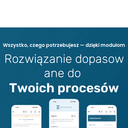
W
s
z
y
s
t
k
o
,
c
z
e
g
o
p
o
t
r
z
e
b
u
j
e
s
z
—
d
z
i
ę
k
i
m
o
d
u
ł
o
m
R
o
z
w
i
ą
z
a
n
i
e
d
o
p
a
s
o
w
a
n
e
d
o
T
w
o
i
c
h
p
r
o
c
e
s
ó
w