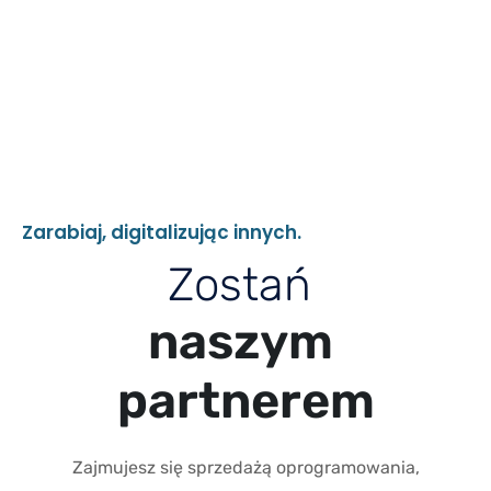
Z
a
r
a
b
i
a
j
,
d
i
g
i
t
a
l
i
z
u
j
ą
c
i
n
n
y
c
h
.
Z
o
s
t
a
ń
n
a
s
z
y
m
p
a
r
t
n
e
r
e
m
Zajmujesz się sprzedażą oprogramowania,