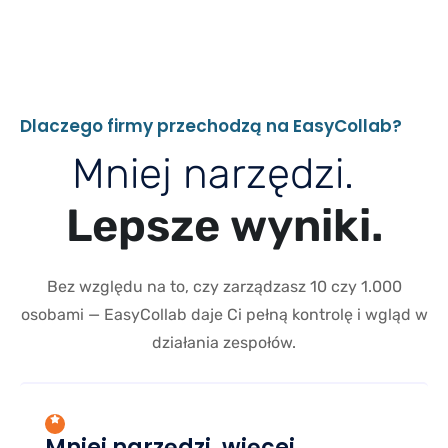
D
l
a
c
z
e
g
o
f
i
r
m
y
p
r
z
e
c
h
o
d
z
ą
n
a
E
a
s
y
C
o
l
l
a
b
?
M
n
i
e
j
n
a
r
z
ę
d
z
i
.
L
e
p
s
z
e
w
y
n
i
k
i
.
Bez względu na to, czy zarządzasz 10 czy 1.000
osobami — EasyCollab daje Ci pełną kontrolę i wgląd w
działania zespołów.
Mniej narzędzi, więcej