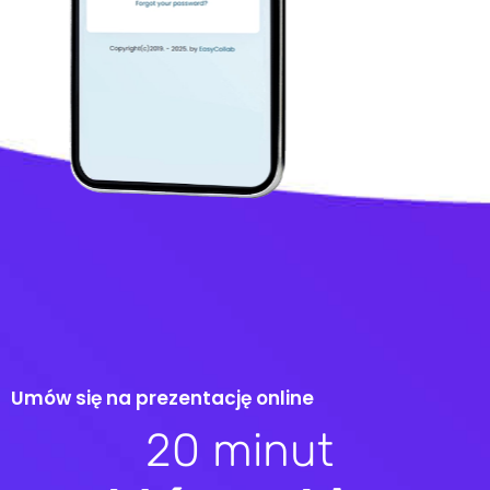
U
m
ó
w
s
i
ę
n
a
p
r
e
z
e
n
t
a
c
j
ę
o
n
l
i
n
e
2
0
m
i
n
u
t