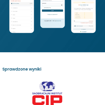
S
p
r
a
w
d
z
o
n
e
w
y
n
i
k
i