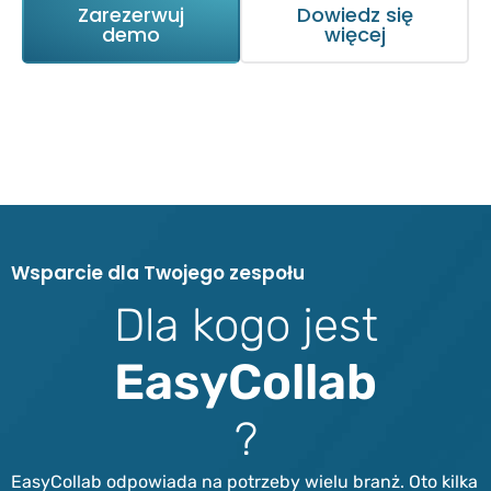
Zarezerwuj
Dowiedz się
demo
więcej
W
s
p
a
r
c
i
e
d
l
a
T
w
o
j
e
g
o
z
e
s
p
o
ł
u
D
l
a
k
o
g
o
j
e
s
t
E
a
s
y
C
o
l
l
a
b
?
EasyCollab odpowiada na potrzeby wielu branż. Oto kilka