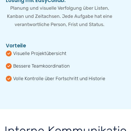
L
ö
s
u
n
g
m
i
t
E
a
s
y
C
o
l
l
a
b
:
Planung und visuelle Verfolgung über Listen,
Kanban und Zeitachsen. Jede Aufgabe hat eine
verantwortliche Person, Frist und Status.
V
o
r
t
e
i
l
e
Visuelle Projektübersicht
Bessere Teamkoordination
Volle Kontrolle über Fortschritt und Historie