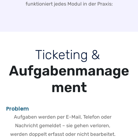
funktioniert jedes Modul in der Praxis:
T
i
c
k
e
t
i
n
g
&
A
u
f
g
a
b
e
n
m
a
n
a
g
e
m
e
n
t
P
r
o
b
l
e
m
Aufgaben werden per E-Mail, Telefon oder
Nachricht gemeldet – sie gehen verloren,
werden doppelt erfasst oder nicht bearbeitet.