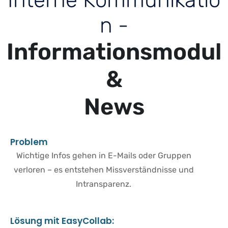
I
n
t
e
r
n
e
K
o
m
m
u
n
i
k
a
t
i
o
n
-
I
n
f
o
r
m
a
t
i
o
n
s
m
o
d
u
l
&
N
e
w
s
P
r
o
b
l
e
m
Wichtige Infos gehen in E-Mails oder Gruppen
verloren – es entstehen Missverständnisse und
Intransparenz.
L
ö
s
u
n
g
m
i
t
E
a
s
y
C
o
l
l
a
b
: