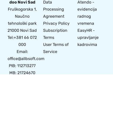
doo Novi Sad
Data
Atendo -
Fruškogorska 1,
Processing
evidencija
Naučno
Agreement
radnog
tehnološki park
Privacy Policy
vremena
21000 Novi Sad
Subscription
EasyHR -
Tel:+381 66 072
Terms
upravljanje
000
User Terms of
kadrovima
Email:
Service
office@allbsoft.com
PIB: 112713277
MB: 21724670
© 2024 Made with
by All B Soft
L
I
i
n