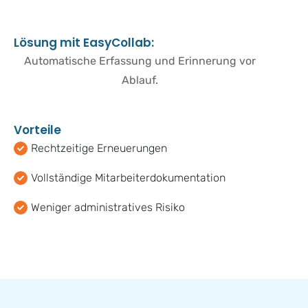
L
ö
s
u
n
g
m
i
t
E
a
s
y
C
o
l
l
a
b
:
Automatische Erfassung und Erinnerung vor
Ablauf.
V
o
r
t
e
i
l
e
Rechtzeitige Erneuerungen
Vollständige Mitarbeiterdokumentation
Weniger administratives Risiko