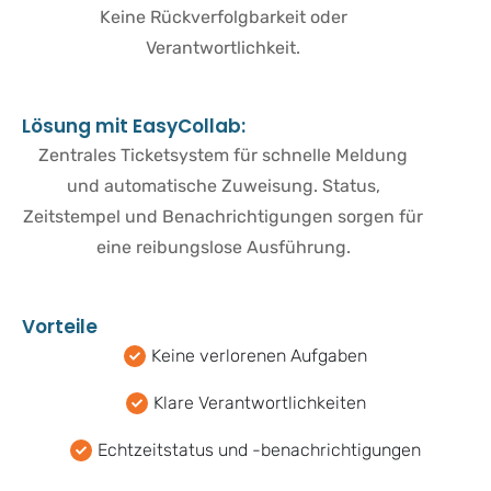
Keine Rückverfolgbarkeit oder
Verantwortlichkeit.
L
ö
s
u
n
g
m
i
t
E
a
s
y
C
o
l
l
a
b
:
Zentrales Ticketsystem für schnelle Meldung
und automatische Zuweisung. Status,
Zeitstempel und Benachrichtigungen sorgen für
eine reibungslose Ausführung.
V
o
r
t
e
i
l
e
Keine verlorenen Aufgaben
Klare Verantwortlichkeiten
Echtzeitstatus und -benachrichtigungen