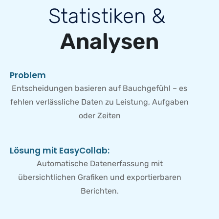
S
t
a
t
i
s
t
i
k
e
n
&
A
n
a
l
y
s
e
n
P
r
o
b
l
e
m
Entscheidungen basieren auf Bauchgefühl – es
fehlen verlässliche Daten zu Leistung, Aufgaben
oder Zeiten
L
ö
s
u
n
g
m
i
t
E
a
s
y
C
o
l
l
a
b
:
Automatische Datenerfassung mit
übersichtlichen Grafiken und exportierbaren
Berichten.