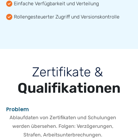
Einfache Verfügbarkeit und Verteilung
Rollengesteuerter Zugriff und Versionskontrolle
Z
e
r
t
i
f
i
k
a
t
e
&
Q
u
a
l
i
f
i
k
a
t
i
o
n
e
n
P
r
o
b
l
e
m
Ablaufdaten von Zertifikaten und Schulungen
werden übersehen. Folgen: Verzögerungen,
Strafen, Arbeitsunterbrechungen.