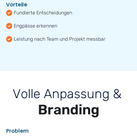
V
o
r
t
e
i
l
e
Fundierte Entscheidungen
Engpässe erkennen
Leistung nach Team und Projekt messbar
V
o
l
l
e
A
n
p
a
s
s
u
n
g
&
B
r
a
n
d
i
n
g
P
r
o
b
l
e
m