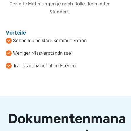
Gezielte Mitteilungen je nach Rolle, Team oder
Standort.
V
o
r
t
e
i
l
e
Schnelle und klare Kommunikation
Weniger Missverständnisse
Transparenz auf allen Ebenen
D
o
k
u
m
e
n
t
e
n
m
a
n
a