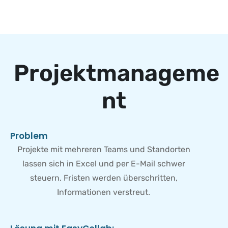
P
r
o
j
e
k
t
m
a
n
a
g
e
m
e
n
t
P
r
o
b
l
e
m
Projekte mit mehreren Teams und Standorten
lassen sich in Excel und per E-Mail schwer
steuern. Fristen werden überschritten,
Informationen verstreut.