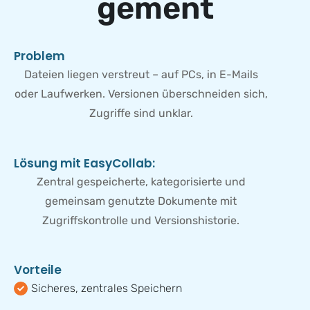
g
e
m
e
n
t
P
r
o
b
l
e
m
Dateien liegen verstreut – auf PCs, in E-Mails
oder Laufwerken. Versionen überschneiden sich,
Zugriffe sind unklar.
L
ö
s
u
n
g
m
i
t
E
a
s
y
C
o
l
l
a
b
:
Zentral gespeicherte, kategorisierte und
gemeinsam genutzte Dokumente mit
Zugriffskontrolle und Versionshistorie.
V
o
r
t
e
i
l
e
Sicheres, zentrales Speichern