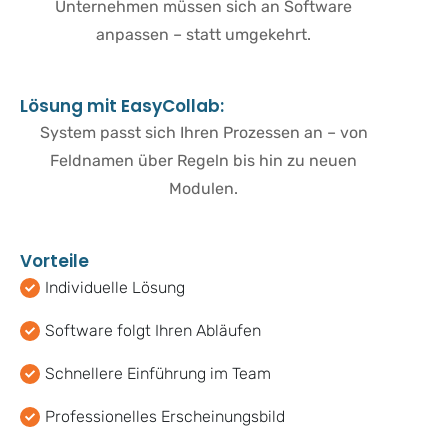
Unternehmen müssen sich an Software
anpassen – statt umgekehrt.
L
ö
s
u
n
g
m
i
t
E
a
s
y
C
o
l
l
a
b
:
System passt sich Ihren Prozessen an – von
Feldnamen über Regeln bis hin zu neuen
Modulen.
V
o
r
t
e
i
l
e
Individuelle Lösung
Software folgt Ihren Abläufen
Schnellere Einführung im Team
Professionelles Erscheinungsbild