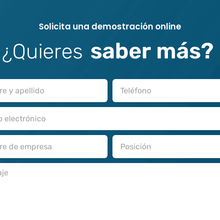
S
o
l
i
c
i
t
a
u
n
a
d
e
m
o
s
t
r
a
c
i
ó
n
o
n
l
i
n
e
s
a
b
e
r
m
á
s
?
¿
Q
u
i
e
r
e
s