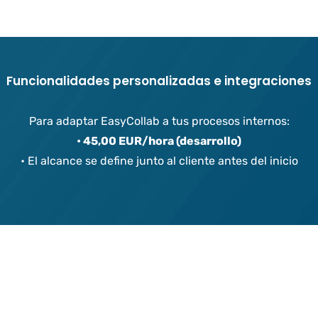
F
u
n
c
i
o
n
a
l
i
d
a
d
e
s
p
e
r
s
o
n
a
l
i
z
a
d
a
s
e
i
n
t
e
g
r
a
c
i
o
n
e
s
Para adaptar EasyCollab a tus procesos internos:
• 45,00 EUR/hora (desarrollo)
• El alcance se define junto al cliente antes del inicio