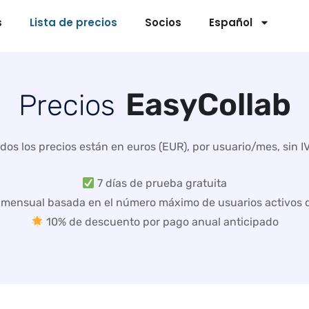
s
Lista de precios
Socios
Español
E
a
s
y
C
o
l
l
a
b
P
r
e
c
i
o
s
dos los precios están en euros (EUR), por usuario/mes, sin I
7 días de prueba gratuita
mensual basada en el número máximo de usuarios activos d
10% de descuento por pago anual anticipado