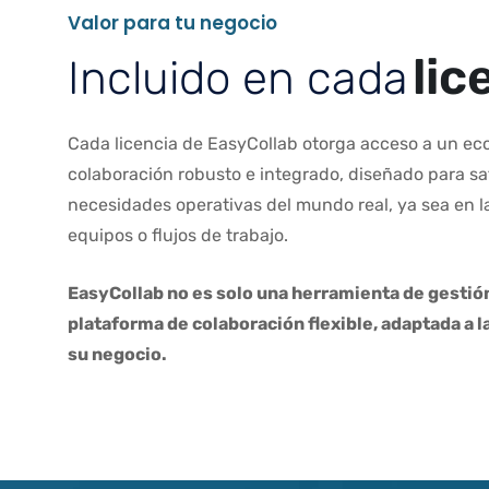
V
a
l
o
r
p
a
r
a
t
u
n
e
g
o
c
i
o
l
i
c
I
n
c
l
u
i
d
o
e
n
c
a
d
a
Cada licencia de EasyCollab otorga acceso a un ec
colaboración robusto e integrado, diseñado para sat
necesidades operativas del mundo real, ya sea en la
equipos o flujos de trabajo.
EasyCollab no es solo una herramienta de gestión
plataforma de colaboración flexible, adaptada a 
su negocio.