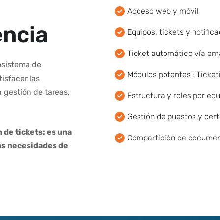
Acceso web y móvil
e
n
c
i
a
Equipos, tickets y notific
Ticket automático vía ema
osistema de
Módulos potentes : Ticketi
isfacer las
 gestión de tareas,
Estructura y roles por eq
Gestión de puestos y cert
 de tickets: es una
Compartición de docume
las necesidades de