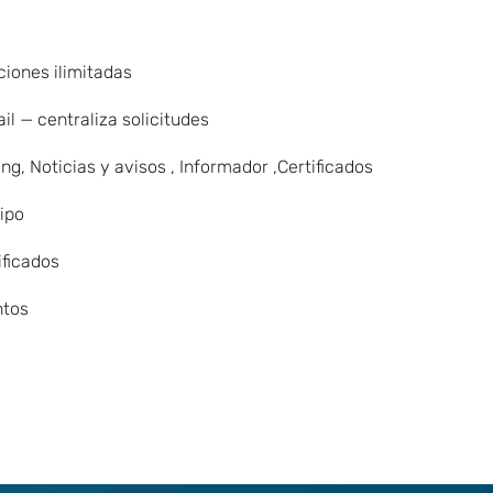
aciones ilimitadas
il — centraliza solicitudes
ng, Noticias y avisos , Informador ,Certificados
uipo
ificados
ntos